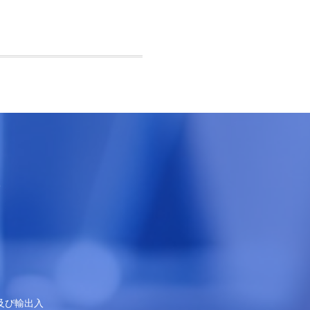
.
及び輸出入