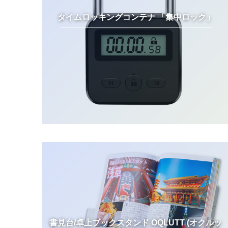
タイムロッキングコンテナ 「集中ロック」
書見台/卓上ブックスタンド OQLUTT (オクルッ