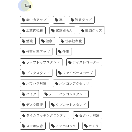
Tag
集中力アップ
車
読書グッズ
工業内視鏡
家族団らん
勉強グッズ
勉強
健康
仕事効率化
仕事効率アップ
仕事
ラップトップスタンド
ボイスレコーダー
ブックスタンド
ファイバースコープ
パワハラ対策
パソコンアクセサリ
バイク
ノートパソコンスタンド
デスク環境
タブレットスタンド
タイムロッキングコンテナ
セクハラ対策
スマホ依存
スマホロック
カメラ