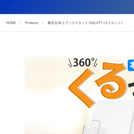
HOME
Products
書見台/卓上ブックスタンド OQLUTT (オクルット)